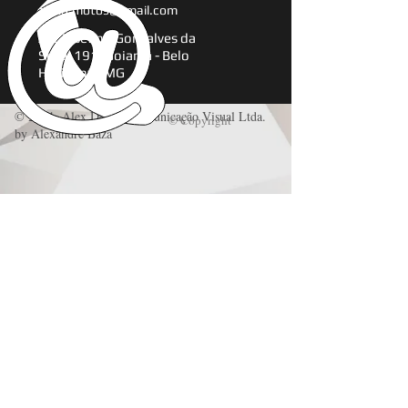
alexd.motos@gmail.com
Av. Josefino Gonçalves da
Silva, 191, Goiania - Belo
Horizonte.MG
© 2014 Alex Design Comunicação Visual Ltda.
© Copyright
by Alexandre Baza