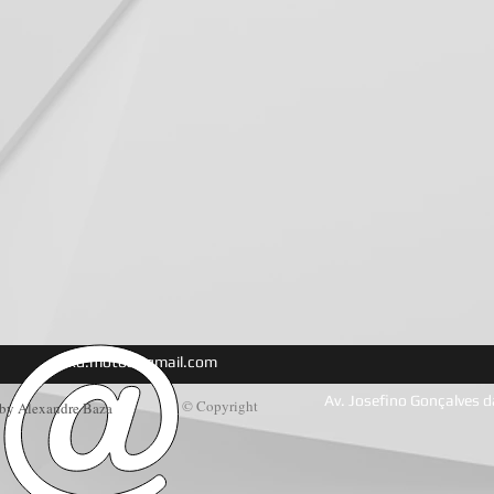
alexd.motos@gmail.com
Av. Josefino Gonçalves d
© Copyright
by Alexandre Baza