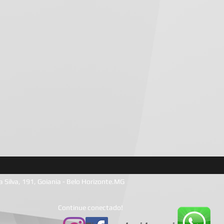
a Silva, 191, Goiania - Belo Horizonte.MG
Continue conectado!