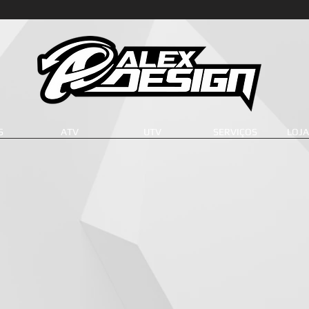
S
ATV
UTV
SERVIÇOS
LOJA