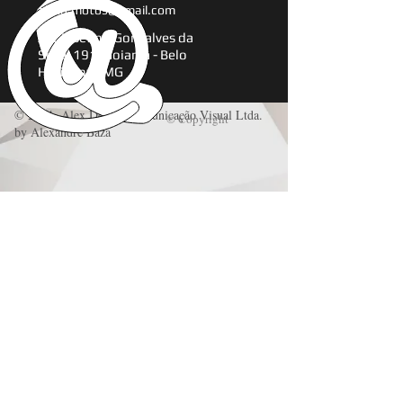
alexd.motos@gmail.com
Av. Josefino Gonçalves da
Silva, 191, Goiania - Belo
Horizonte.MG
© 2014 Alex Design Comunicação Visual Ltda.
© Copyright
by Alexandre Baza