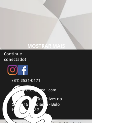
MOSTRAR MAIS
Continue
conectado!
(31) 2531-0171
alexd.motos@gmail.com
Av. Josefino Gonçalves da
Silva, 191, Goiania - Belo
Horizonte.MG
© 2014 Alex Design Comunicação Visual Ltda.
© Copyright
by Alexandre Baza