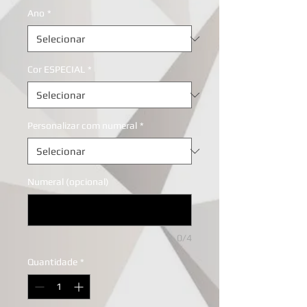
Ano
*
Cor ESPECIAL
*
Personalizar com numeral
*
Numeral (opcional)
0/4
Quantidade
*