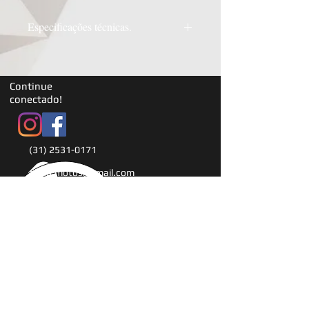
Especificações técnicas.
Adesivos tanques/aletas
adesivo para lama dianteiro
adesivo paralama traseiro
Continue
adesivo number plate frontal
conectado!
adesivos number plates laterais
adesivos protetor canelas /
bengalas
(31) 2531-0171
adesivos balança.
Impressão digital de alta resolução
alexd.motos@gmail.com
em vinil importado com proteção
Av. Josefino Gonçalves da
de 0,40mm e cola reforçada 3M.
Silva, 191, Goiania - Belo
Horizonte.MG
© 2014 Alex Design Comunicação Visual Ltda.
© Copyright
by Alexandre Baza